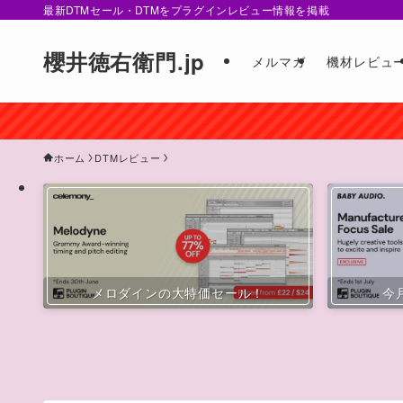
最新DTMセール・DTMをプラグインレビュー情報を掲載
櫻井徳右衛門.jp
メルマガ
機材レビュ
ホーム
DTMレビュー
メロダインの大特価セール！
今