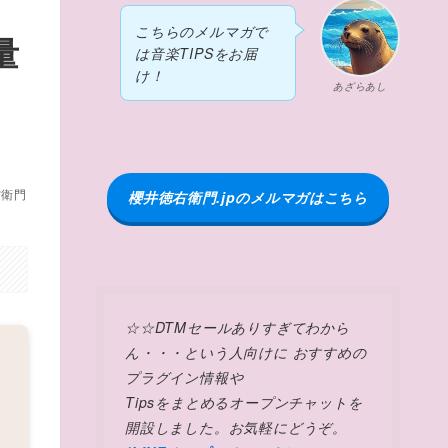
こちらのメルマガで
量
は音楽TIPSをお届
け！
あざらあし
右衛門
櫻井徳右衛門.jpのメルマガはこちら
☆☆DTMセールありすぎてわから
ん・・・という人向けに おすすめの
プラグイン情報や
Tipsをまとめるオープンチャットを
開設しました。お気軽にどうぞ。