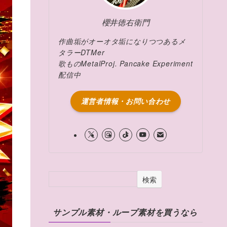
櫻井徳右衛門
作曲垢がオーオタ垢になりつつあるメ
タラーDTMer
歌ものMetalProj. Pancake Experiment
配信中
運営者情報・お問い合わせ
検索
サンプル素材・ループ素材を買うなら