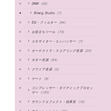
(23)
DAW
の
(7)
Bitwig Studio
(64)
EQ・フィルター
(73)
お役立ちツール
(7)
エキサイター・エンハンサー
(20)
オーケストラ・スコアリング音源
(54)
ギター音源
(3)
クワイア音源
(6)
ゲート
コンプレッサー・ダイナミックプロセッ
(123)
サー
(12)
サウンドエフェクト・効果音
(31)
サチュレーション