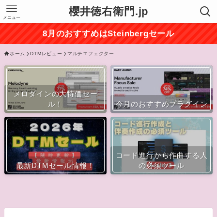
櫻井徳右衛門.jp
メニュー
8月のおすすめはSteinbergセール
ホーム
DTMレビュー
マルチエフェクター
メロダインの大特価セー
ル！
今月のおすすめプラグイン
コード進行から作曲する人
最新DTMセール情報！
の必須ツール