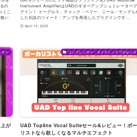
なるの
Instrument AmplifierはUADのギターアンプシュミレーター
おくこ
グイン！ イーグルス、チャック・ベリー、ニール・ヤングら
が無い
した伝説のツイード・アンプを再現したプラグインです...
April 15, 2025
ンサー
コンプレッサー・ダイナミックプロセッサ
r！上が
UAD Topline Vocal Suiteセール&レビュー！ボ
リストなら欲しくなるマルチエフェクト