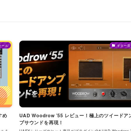
セール
ギター音
すめ
UAD Woodrow ’55 レビュー！極上のツイードア
プサウンドを再現！
ールを
UAFXシリーズのヒット商品がプラグイン化❗️ UAD Woodrow ’