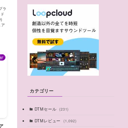
ブプラ
ンド
D)
ェア
材
カテゴリー
DTMセール
(231)
DTMレビュー
(1,092)
ルア