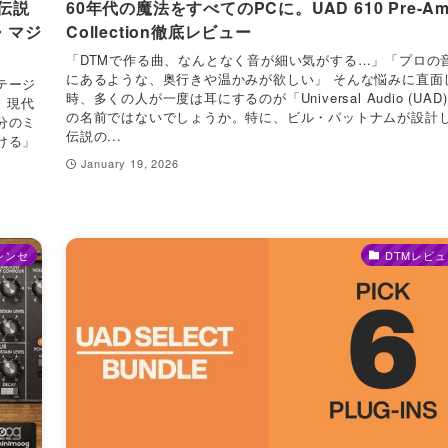
！伝説
60年代の魔法をすべてのPCに。UAD 610 Pre-A
・マジ
Collection徹底レビュー
「DTMで作る曲、なんとなく音が細い気がする…」「プロの
にあるような、奥行きや温かみが欲しい」 そんな悩みに直面
テージ
時、多くの人が一度は耳にするのが「Universal Audio (UAD
。 現代
の名前ではないでしょうか。特に、ビル・パットナムが設計
分のミ
伝説の...
ける」
January 19, 2026
シンセ
DTMレビュ