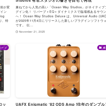
Studios 有名スタジオの響きを自宅で再現
 に名前が変
兼ねてから人気の高い「Ocean Way Studios」がネイティ
グイン
グイン化！ リバーブ＋EQ＋ダイナミクスで臨場感あるサウ
log
へ！ Ocean Way Studios Deluxe は、Universal Audio (UA
なり、特
が2025年11月4日にリリースした新しいプラグインソフトウ
です。 伝...
November 21, 2025
バーブ
機
！ロッ
UAFX Enigmatic ‘82 ODS Amp !往年のダンブ