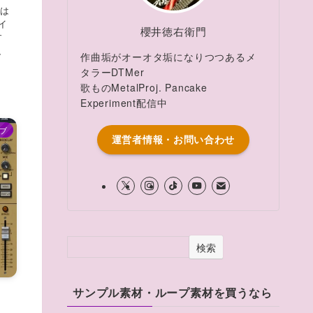
eは
イ
櫻井徳右衛門
す
し、
作曲垢がオーオタ垢になりつつあるメ
タラーDTMer
歌ものMetalProj. Pancake
Experiment配信中
ブ
運営者情報・お問い合わせ
検索
サンプル素材・ループ素材を買うなら