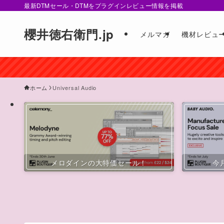
最新DTMセール・DTMをプラグインレビュー情報を掲載
櫻井徳右衛門.jp
メルマガ
機材レビュ
ホーム
Universal Audio
メロダインの大特価セール！
今