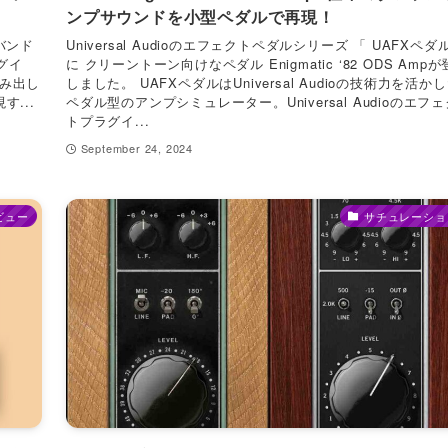
ンプサウンドを小型ペダルで再現！
バンド
Universal Audioのエフェクトペダルシリーズ 「 UAFXペダ
グイ
に クリーントーン向けなペダル Enigmatic ‘82 ODS Amp
を生み出し
しました。 UAFXペダルはUniversal Audioの技術力を活か
す...
ペダル型のアンプシミュレーター。Universal Audioのエフェ
トプラグイ...
September 24, 2024
ビュー
サチュレーショ