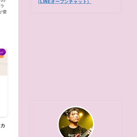
(LINEオープンチャット）
プラ
が愛
ー
ーカ