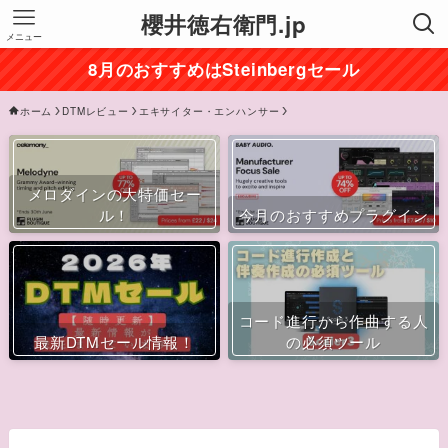
櫻井徳右衛門.jp
メニュー
8月のおすすめはSteinbergセール
ホーム
DTMレビュー
エキサイター・エンハンサー
メロダインの大特価セー
ル！
今月のおすすめプラグイン
コード進行から作曲する人
最新DTMセール情報！
の必須ツール