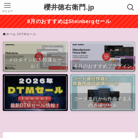
櫻井徳右衛門.jp
メニュー
8月のおすすめはSteinbergセール
ホーム
DTMセール
メロダインの大特価セー
ル！
今月のおすすめプラグイン
コード進行から作曲する人
最新DTMセール情報！
の必須ツール