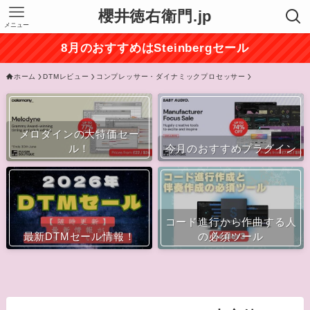
櫻井徳右衛門.jp
メニュー
8月のおすすめはSteinbergセール
ホーム
DTMレビュー
コンプレッサー・ダイナミックプロセッサー
メロダインの大特価セー
ル！
今月のおすすめプラグイン
コード進行から作曲する人
最新DTMセール情報！
の必須ツール