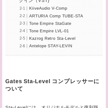
グイン（VST)
KiiveAudio V-Comp
ARTURIA Comp TUBE-STA
Tone Empire StaGate
Tone Empire LVL-01
Kazrog Retro Sta-Level
Antelope STAY-LEVIN
Gates Sta-Level コンプレッサーに
ついて
Sta-Levelには、オリジナルモデルと復刻版