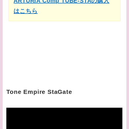
ARTURIA Comp TUBE-STAの購入
はこちら
Tone Empire StaGate