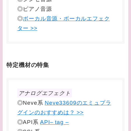
◎ピアノ音源
◎
ボーカル音源・ボーカルエフェク
ター >>
特定機材の特集
アナログエフェクト
◎Neve系
Neve33609のエミュプラ
グインのおすすめは？ >>
◎API系
API– tag –