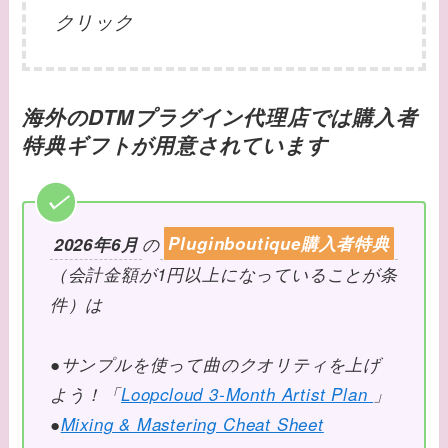
クリック
海外のDTMプラグイン代理店では購入者
特典ギフトが用意されています
2026年6月
の
Pluginboutique購入者特典
（会計金額が1円以上になっていることが条
件）は
●サンプルを使って曲のクオリティを上げ
よう！「
Loopcloud 3-Month Artist Plan
」
●
Mixing & Mastering Cheat Sheet