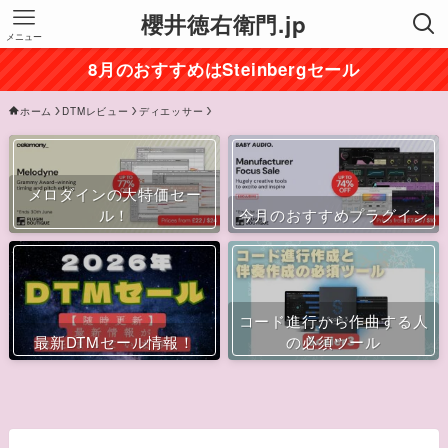
櫻井徳右衛門.jp
メニュー
8月のおすすめはSteinbergセール
ホーム
DTMレビュー
ディエッサー
メロダインの大特価セー
ル！
今月のおすすめプラグイン
コード進行から作曲する人
最新DTMセール情報！
の必須ツール