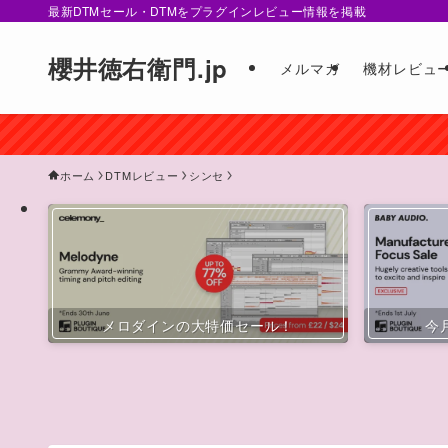
最新DTMセール・DTMをプラグインレビュー情報を掲載
櫻井徳右衛門.jp
メルマガ
機材レビュ
ホーム
DTMレビュー
シンセ
メロダインの大特価セール！
今