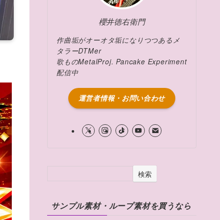
櫻井徳右衛門
作曲垢がオーオタ垢になりつつあるメ
タラーDTMer
歌ものMetalProj. Pancake Experiment
配信中
運営者情報・お問い合わせ
検索
サンプル素材・ループ素材を買うなら