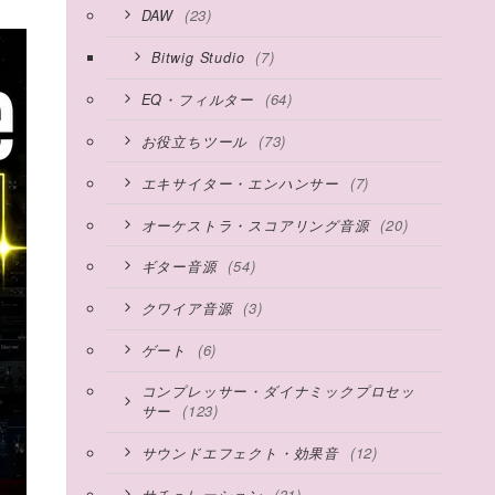
(23)
DAW
(7)
Bitwig Studio
(64)
EQ・フィルター
(73)
お役立ちツール
(7)
エキサイター・エンハンサー
(20)
オーケストラ・スコアリング音源
(54)
ギター音源
(3)
クワイア音源
(6)
ゲート
コンプレッサー・ダイナミックプロセッ
(123)
サー
(12)
サウンドエフェクト・効果音
(31)
サチュレーション