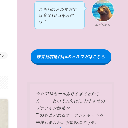
こちらのメルマガで
は音楽TIPSをお届
け！
あざらあし
イン
櫻井徳右衛門.jpのメルマガはこちら
☆☆DTMセールありすぎてわから
ん・・・という人向けに おすすめの
プラグイン情報や
Tipsをまとめるオープンチャットを
開設しました。お気軽にどうぞ。