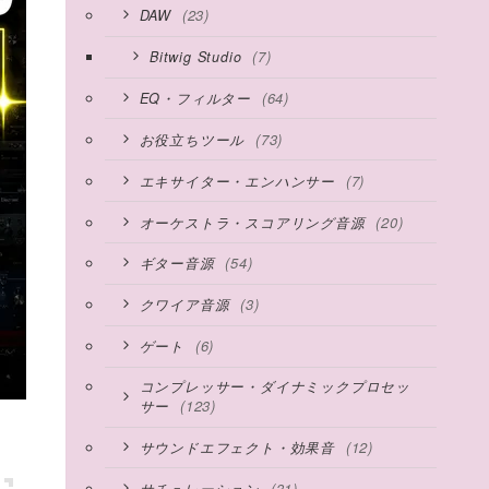
(23)
DAW
(7)
Bitwig Studio
(64)
EQ・フィルター
(73)
お役立ちツール
(7)
エキサイター・エンハンサー
(20)
オーケストラ・スコアリング音源
(54)
ギター音源
(3)
クワイア音源
(6)
ゲート
コンプレッサー・ダイナミックプロセッ
(123)
サー
(12)
サウンドエフェクト・効果音
(31)
サチュレーション