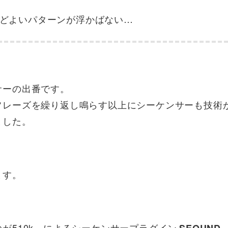
どよいパターンが浮かばない…
サーの出番です。
フレーズを繰り返し鳴らす以上にシーケンサーも技術
ました。
ます。
が510k によるシーケンサープラグイン