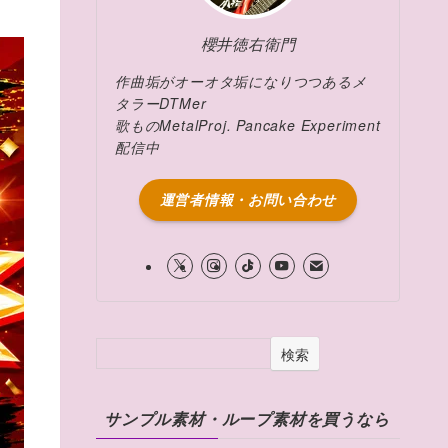
櫻井徳右衛門
作曲垢がオーオタ垢になりつつあるメ
タラーDTMer
歌ものMetalProj. Pancake Experiment
配信中
運営者情報・お問い合わせ
検索
サンプル素材・ループ素材を買うなら