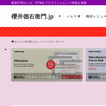
最新DTMセール・DTMをプラグインレビュー情報を掲載
櫻井徳右衛門.jp
メルマガ
機材レビュ
ホーム
DTMレビュー
シーケンサー
メロダインの大特価セール！
今