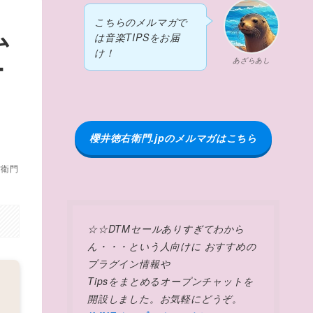
こちらのメルマガで
ム
は音楽TIPSをお届
け！
ー
あざらあし
櫻井徳右衛門.jpのメルマガはこちら
右衛門
☆☆DTMセールありすぎてわから
ん・・・という人向けに おすすめの
プラグイン情報や
Tipsをまとめるオープンチャットを
開設しました。お気軽にどうぞ。