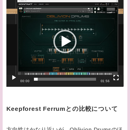
動
画
プ
レ
ー
ヤ
ー
00:00
01:56
Keepforest Ferrumとの比較について
方向性はかなり近いが、Oblivion Drumsのほ