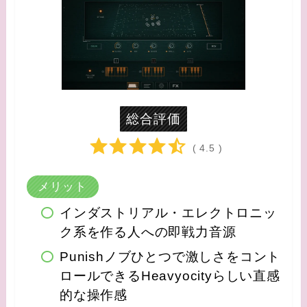
総合評価
( 4.5 )
メリット
インダストリアル・エレクトロニッ
ク系を作る人への即戦力音源
Punishノブひとつで激しさをコント
ロールできるHeavyocityらしい直感
的な操作感