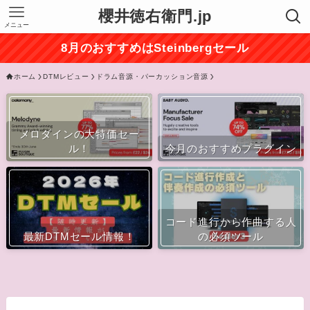
櫻井徳右衛門.jp
メニュー
8月のおすすめはSteinbergセール
ホーム
DTMレビュー
ドラム音源・パーカッション音源
メロダインの大特価セー
ル！
今月のおすすめプラグイン
コード進行から作曲する人
最新DTMセール情報！
の必須ツール