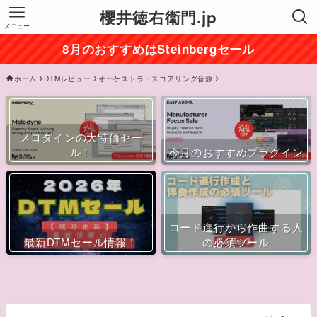
櫻井徳右衛門.jp
メニュー
8月のおすすめはSteinbergセール
ホーム
DTMレビュー
オーケストラ・スコアリング音源
メロダインの大特価セー
ル！
今月のおすすめプラグイン
コード進行から作曲する人
最新DTMセール情報！
の必須ツール