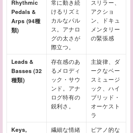
常に動き続
スリラー、
Rhythmic
けるリズミ
アクショ
Pedals &
カルなパル
ン、ドキュ
Arps (94種
ス。アナロ
メンタリー
類)
グの太さが
の緊張感
際立つ。
存在感のあ
主旋律、ダ
Leads &
るメロディ
ークなベー
Basses (32
ック・サウ
スミュージ
種類)
ンド。アナ
ック、ハイ
ログ特有の
ブリッド・
鋭利さ。
オーケスト
ラ
繊細な情緒
ピアノ的な
Keys,