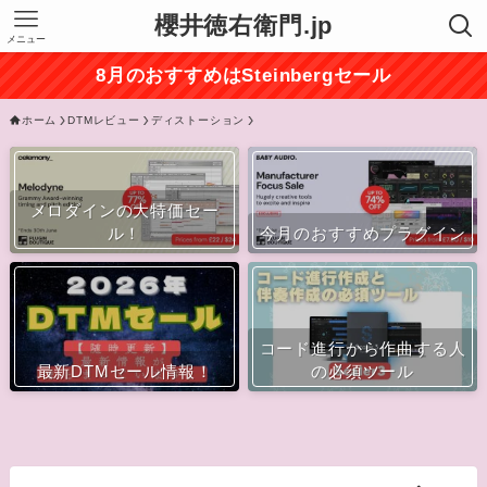
櫻井徳右衛門.jp
メニュー
8月のおすすめはSteinbergセール
ホーム
DTMレビュー
ディストーション
メロダインの大特価セー
ル！
今月のおすすめプラグイン
コード進行から作曲する人
最新DTMセール情報！
の必須ツール