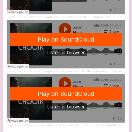
ujam
·
Hans Zimmer's Symphonic Elements CHOOIR – Dark Game Soundtrack
ujam
·
Hans Zimmer's Symphonic Elements – CHOOIR – Cinematic Trailer
ujam
·
Hans Zimmer's Symphonic Elements Series Demo by Davide Puxeddu