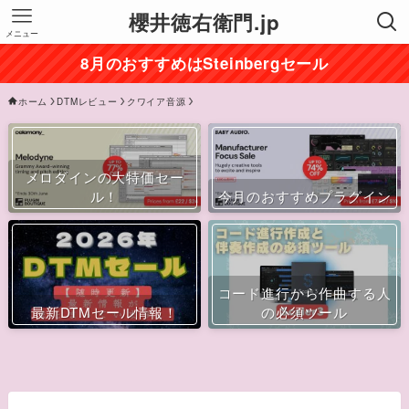
櫻井徳右衛門.jp
メニュー
8月のおすすめはSteinbergセール
ホーム
DTMレビュー
クワイア音源
メロダインの大特価セー
ル！
今月のおすすめプラグイン
コード進行から作曲する人
最新DTMセール情報！
の必須ツール