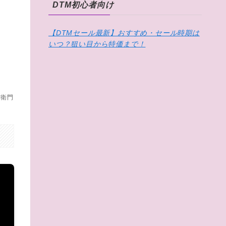
DTM初心者向け
【DTMセール最新】おすすめ・セール時期は
いつ？狙い目から特価まで！
右衛門