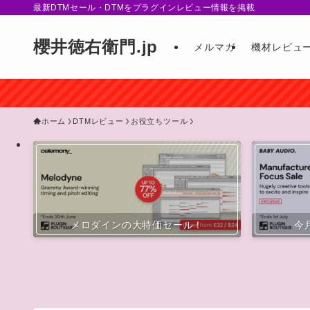
最新DTMセール・DTMをプラグインレビュー情報を掲載
櫻井徳右衛門.jp
メルマガ
機材レビュ
ホーム
DTMレビュー
お役立ちツール
メロダインの大特価セール！
今