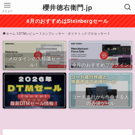
櫻井徳右衛門.jp
メニュー
8月のおすすめはSteinbergセール
ホーム
DTMレビュー
コンプレッサー・ダイナミックプロセッサー
メロダインの大特価セー
ル！
今月のおすすめプラグイン
コード進行から作曲する人
最新DTMセール情報！
の必須ツール