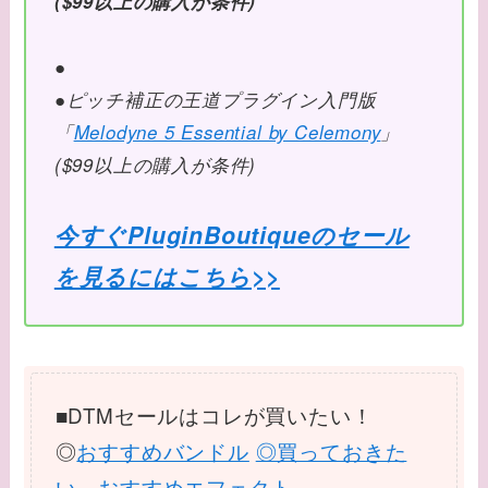
($99以上の購入が条件)
●
●ピッチ補正の王道プラグイン入門版
「
Melodyne 5 Essential by Celemony
」
($99以上の購入が条件)
今すぐPluginBoutiqueのセール
を見るにはこちら>>
■DTMセールはコレが買いたい！
◎
おすすめバンドル
◎買っておきた
い おすすめエフェクト