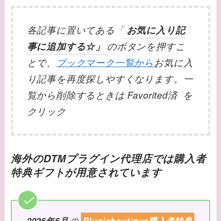
各記事に置いてある「
お気に入り記
事に追加する☆」
のボタンを押すこ
とで、
ブックマーク一覧から
お気に入
り記事を再度探しやすくなります。一
覧から削除するときは Favorited済 を
クリック
海外のDTMプラグイン代理店では購入者
特典ギフトが用意されています
2026年6月
の
Pluginboutique購入者特典