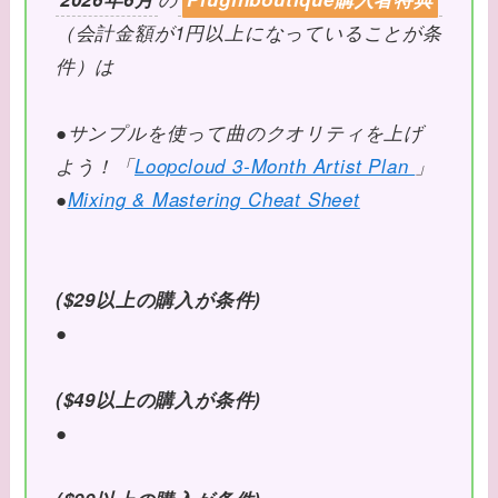
（会計金額が1円以上になっていることが条
件）は
●サンプルを使って曲のクオリティを上げ
よう！「
Loopcloud 3-Month Artist Plan
」
●
Mixing & Mastering Cheat Sheet
($29以上の購入が条件)
●
($49以上の購入が条件)
●