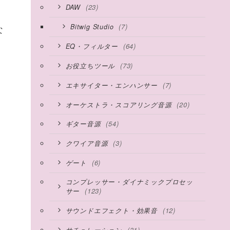
(23)
DAW
(7)
Bitwig Studio
な
(64)
EQ・フィルター
(73)
お役立ちツール
(7)
エキサイター・エンハンサー
(20)
オーケストラ・スコアリング音源
(54)
ギター音源
(3)
クワイア音源
(6)
ゲート
コンプレッサー・ダイナミックプロセッ
(123)
サー
(12)
サウンドエフェクト・効果音
(31)
サチュレーション