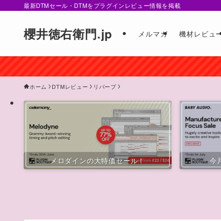
最新DTMセール・DTMをプラグインレビュー情報を掲載
櫻井徳右衛門.jp
メルマガ
機材レビュ
ホーム
DTMレビュー
リバーブ
メロダインの大特価セール！
今