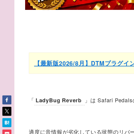
【最新版2026/8月】DTMプラグ
「
」は Safari P
LadyBug Reverb
適度に音情報が劣化している状態のリバ