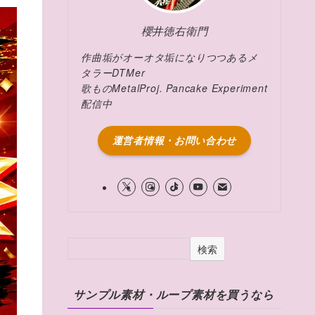
櫻井徳右衛門
作曲垢がオーオタ垢になりつつあるメ
タラーDTMer
歌ものMetalProj. Pancake Experiment
配信中
運営者情報・お問い合わせ
検索
サンプル素材・ループ素材を買うなら