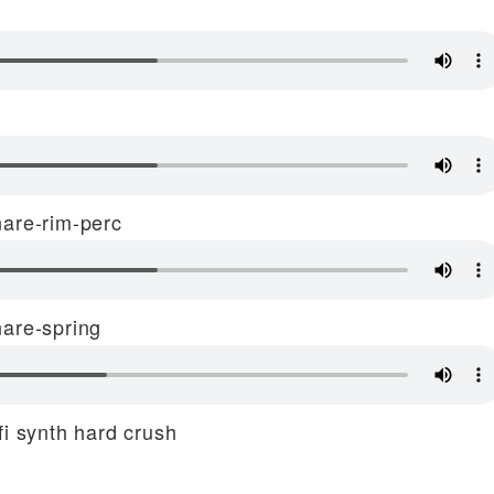
e-rim-perc
e-spring
synth hard crush