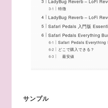
LadyBug Reverb – LoFi 
特徴
LadyBug Reverb – LoF
Safari Pedals 入門版 Essenti
Safari Pedals Everything Bu
Safari Pedals Everythi
どこで購入できる？
最安値
サンプル