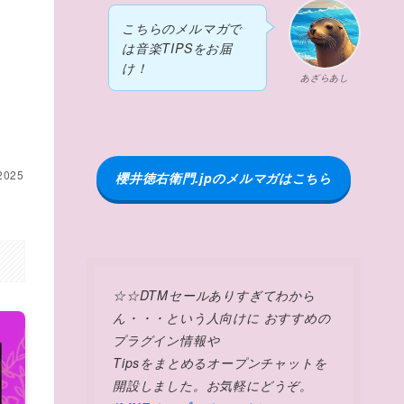
こちらのメルマガで
は音楽TIPSをお届
け！
あざらあし
 2025
櫻井徳右衛門.jpのメルマガはこちら
☆☆DTMセールありすぎてわから
ん・・・という人向けに おすすめの
プラグイン情報や
Tipsをまとめるオープンチャットを
開設しました。お気軽にどうぞ。