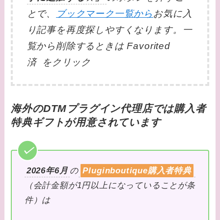
とで、
ブックマーク一覧から
お気に入
り記事を再度探しやすくなります。一
覧から削除するときは Favorited
済 をクリック
海外のDTMプラグイン代理店では購入者
特典ギフトが用意されています
2026年6月
の
Pluginboutique購入者特典
（会計金額が1円以上になっていることが条
件）は