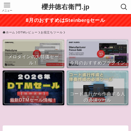
櫻井徳右衛門.jp
メニュー
8月のおすすめはSteinbergセール
ホーム
DTMレビュー
お役立ちツール
メロダインの大特価セー
ル！
今月のおすすめプラグイン
コード進行から作曲する人
最新DTMセール情報！
の必須ツール