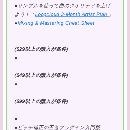
●サンプルを使って曲のクオリティを上げ
よう！「
Loopcloud 3-Month Artist Plan
」
●
Mixing & Mastering Cheat Sheet
($29以上の購入が条件)
●
($49以上の購入が条件)
●
($99以上の購入が条件)
●
●ピッチ補正の王道プラグイン入門版