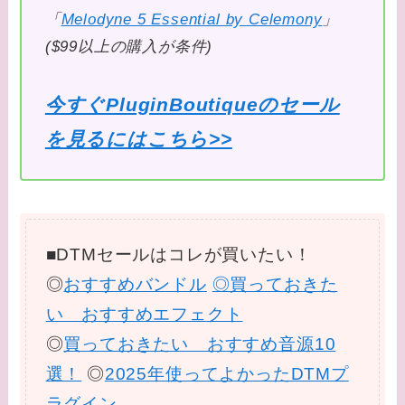
「
Melodyne 5 Essential by Celemony
」
($99以上の購入が条件)
今すぐPluginBoutiqueのセール
を見るにはこちら>>
■DTMセールはコレが買いたい！
◎
おすすめバンドル
◎買っておきた
い おすすめエフェクト
◎
買っておきたい おすすめ音源10
選！
◎
2025年使ってよかったDTMプ
ラグイン