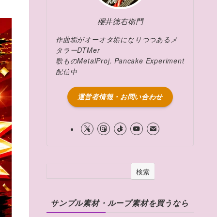
櫻井徳右衛門
作曲垢がオーオタ垢になりつつあるメ
タラーDTMer
歌ものMetalProj. Pancake Experiment
配信中
運営者情報・お問い合わせ
検索
サンプル素材・ループ素材を買うなら