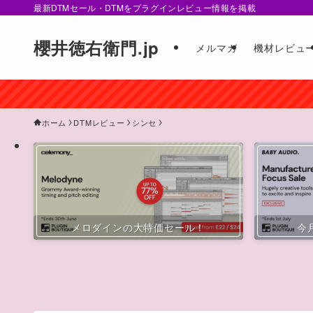
最新DTMセール・DTMをプラグインレビュー情報を掲載
櫻井徳右衛門.jp
メルマガ
機材レビュ
ホーム
DTMレビュー
シンセ
メロダインの大特価セール！
今