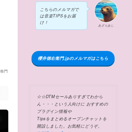
こちらのメルマガで
の
は音楽TIPSをお届
け！
シ
あざらあし
櫻井徳右衛門.jpのメルマガはこちら
右衛門
☆☆DTMセールありすぎてわから
ん・・・という人向けに おすすめの
プラグイン情報や
Tipsをまとめるオープンチャットを
開設しました。お気軽にどうぞ。