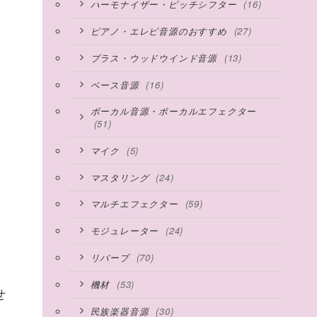
(16)
ハーモナイザー・ピッチシフター
(27)
ピアノ・エレピ音源のおすすめ
(13)
ブラス・ウッドウインド音源
(16)
ベース音源
ボーカル音源・ボーカルエフェクター
(51)
(5)
マイク
(24)
マスタリング
(59)
マルチエフェクター
(24)
モジュレーター
(70)
リバーブ
(53)
機材
せ
(30)
民族楽器音源