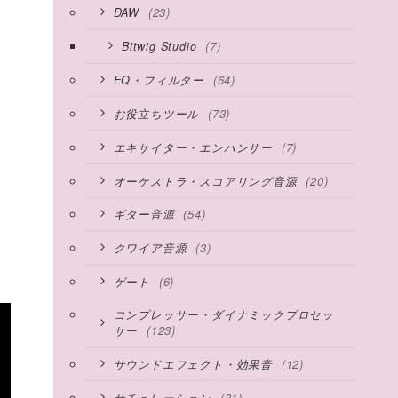
(23)
DAW
(7)
Bitwig Studio
(64)
EQ・フィルター
(73)
お役立ちツール
(7)
エキサイター・エンハンサー
に
(20)
オーケストラ・スコアリング音源
(54)
ギター音源
(3)
クワイア音源
(6)
ゲート
コンプレッサー・ダイナミックプロセッ
(123)
サー
(12)
サウンドエフェクト・効果音
(31)
サチュレーション