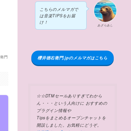
こちらのメルマガで
フ
は音楽TIPSをお届
け！
あざらあし
右衛門
櫻井徳右衛門.jpのメルマガはこちら
☆☆DTMセールありすぎてわから
ん・・・という人向けに おすすめの
プラグイン情報や
Tipsをまとめるオープンチャットを
開設しました。お気軽にどうぞ。