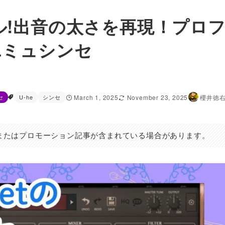
oセール!出音の太さを再現！プロ
エミュシンセ
セ
U-he
シンセ
March 1, 2025
November 23, 2025
櫻井徳
またはプロモーション記事が含まれている場合があります。