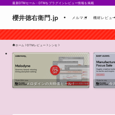
最新DTMセール・DTMをプラグインレビュー情報を掲載
櫻井徳右衛門.jp
メルマガ
機材レビュ
ホーム
DTMレビュー
シンセ
メロダインの大特価セール！
今