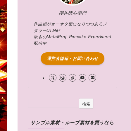
櫻井徳右衛門
作曲垢がオーオタ垢になりつつあるメ
タラーDTMer
歌ものMetalProj. Pancake Experiment
配信中
運営者情報・お問い合わせ
検索
サンプル素材・ループ素材を買うなら