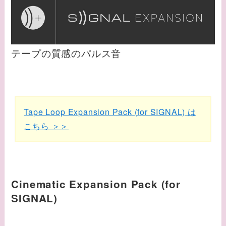
テープの質感のパルス音
Tape Loop Expansion Pack (for SIGNAL) は
こちら ＞＞
Cinematic Expansion Pack (for
SIGNAL)