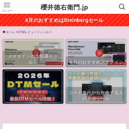
櫻井徳右衛門.jp
メニュー
8月のおすすめはSteinbergセール
ホーム
DTMレビュー
シンセ
メロダインの大特価セー
ル！
今月のおすすめプラグイン
コード進行から作曲する人
最新DTMセール情報！
の必須ツール