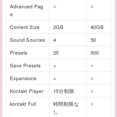
Advanced Pag
○
○
e
Content Size
2GB
40GB
Sound Sources
4
50
Presets
25
500
Save Presets
×
○
Expansions
×
○
Kontakt Player
15分制限
○
kontakt Full
時間制限な
○
し