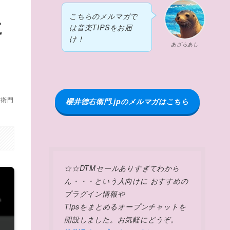
こちらのメルマガで
に
は音楽TIPSをお届
け！
あざらあし
右衛門
櫻井徳右衛門.jpのメルマガはこちら
☆☆DTMセールありすぎてわから
ん・・・という人向けに おすすめの
プラグイン情報や
Tipsをまとめるオープンチャットを
開設しました。お気軽にどうぞ。