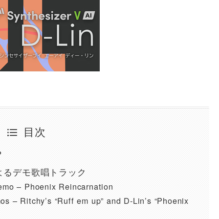
目次
？
Lin によるデモ歌唱トラック
emo – Phoenix Reincarnation
s – Ritchy’s “Ruff em up” and D-Lin’s “Phoenix