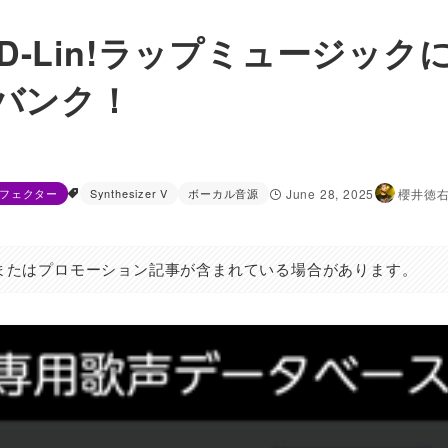
V AI D-Lin!ラップミュージック
バンク！
フェクター
Synthesizer V
ボーカル音源
June 28, 2025
櫻井徳
またはプロモーション記事が含まれている場合があります。