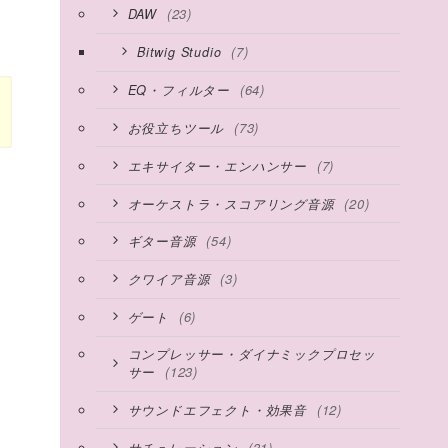
(23)
DAW
(7)
Bitwig Studio
(64)
EQ・フィルター
(73)
お役立ちツール
(7)
エキサイター・エンハンサー
(20)
オーケストラ・スコアリング音源
(54)
ギター音源
(3)
クワイア音源
(6)
ゲート
コンプレッサー・ダイナミックプロセッ
(123)
サー
(12)
サウンドエフェクト・効果音
(31)
サチュレーション