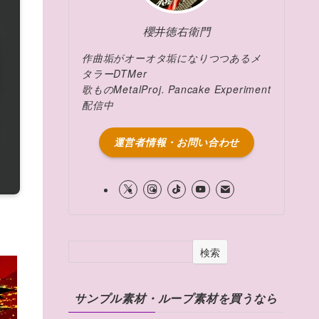
櫻井徳右衛門
作曲垢がオーオタ垢になりつつあるメ
タラーDTMer
歌ものMetalProj. Pancake Experiment
配信中
運営者情報・お問い合わせ
検索
サンプル素材・ループ素材を買うなら