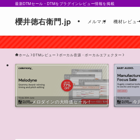
最新DTMセール・DTMをプラグインレビュー情報を掲載
櫻井徳右衛門.jp
メルマガ
機材レビュ
ホーム
DTMレビュー
ボーカル音源・ボーカルエフェクター
メロダインの大特価セール！
今