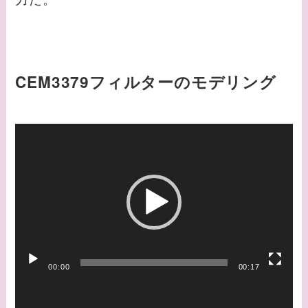
CEM3379フィルターのモデリング
動
画
プ
レ
ー
ヤ
ー
00:00
00:17
動