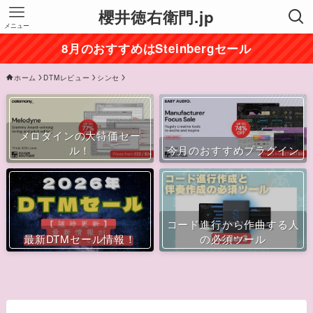
櫻井徳右衛門.jp
メニュー
8月のおすすめはSteinbergセール
ホーム
DTMレビュー
シンセ
メロダインの大特価セー
ル！
今月のおすすめプラグイン
コード進行から作曲する人
最新DTMセール情報！
の必須ツール