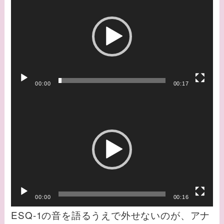
画
プ
レ
ー
ヤ
ー
00:00
00:17
動
画
プ
レ
ー
ヤ
ー
00:00
00:16
ESQ-1の音を語るうえで外せないのが、アナ