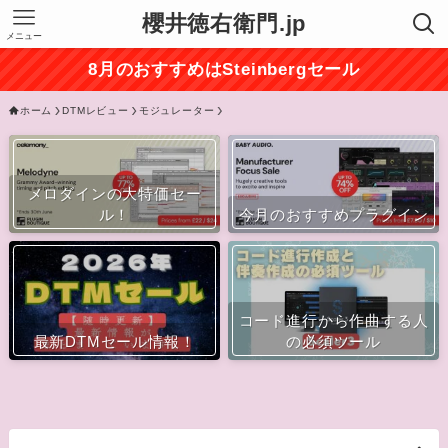
櫻井徳右衛門.jp
メニュー
8月のおすすめはSteinbergセール
ホーム
DTMレビュー
モジュレーター
メロダインの大特価セー
ル！
今月のおすすめプラグイン
コード進行から作曲する人
最新DTMセール情報！
の必須ツール