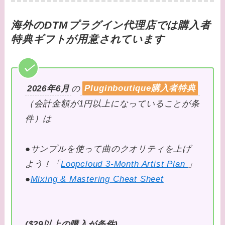
海外のDTMプラグイン代理店では購入者
特典ギフトが用意されています
2026年6月
の
Pluginboutique購入者特典
（会計金額が1円以上になっていることが条
件）は
●サンプルを使って曲のクオリティを上げ
よう！「
Loopcloud 3-Month Artist Plan
」
●
Mixing & Mastering Cheat Sheet
($29以上の購入が条件)