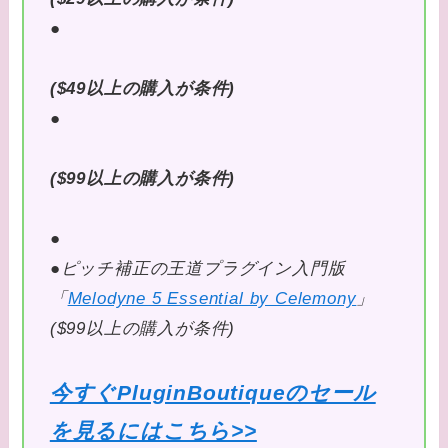
●
($49以上の購入が条件)
●
($99以上の購入が条件)
●
●ピッチ補正の王道プラグイン入門版
「
Melodyne 5 Essential by Celemony
」
($99以上の購入が条件)
今すぐPluginBoutiqueのセール
を見るにはこちら>>