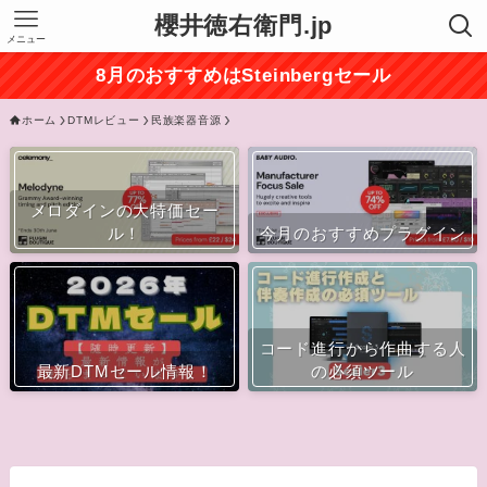
櫻井徳右衛門.jp
メニュー
8月のおすすめはSteinbergセール
ホーム
DTMレビュー
民族楽器音源
メロダインの大特価セー
ル！
今月のおすすめプラグイン
コード進行から作曲する人
最新DTMセール情報！
の必須ツール