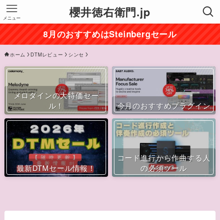
櫻井徳右衛門.jp
メニュー
8月のおすすめはSteinbergセール
ホーム
DTMレビュー
シンセ
メロダインの大特価セー
ル！
今月のおすすめプラグイン
コード進行から作曲する人
最新DTMセール情報！
の必須ツール