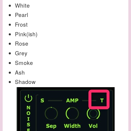
White
Pearl
Frost
Pink(ish)
Rose
Grey
Smoke
Ash
Shadow