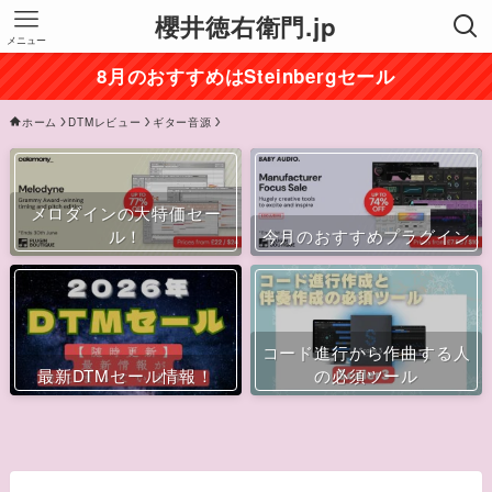
櫻井徳右衛門.jp
メニュー
8月のおすすめはSteinbergセール
ホーム
DTMレビュー
ギター音源
メロダインの大特価セー
ル！
今月のおすすめプラグイン
コード進行から作曲する人
最新DTMセール情報！
の必須ツール