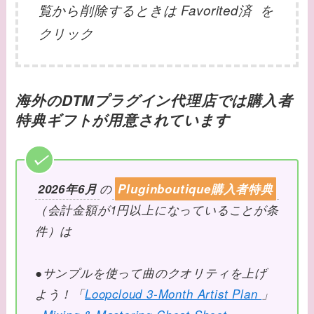
覧から削除するときは Favorited済 を
クリック
海外のDTMプラグイン代理店では購入者
特典ギフトが用意されています
2026年6月
の
Pluginboutique購入者特典
（会計金額が1円以上になっていることが条
件）は
●サンプルを使って曲のクオリティを上げ
よう！「
Loopcloud 3-Month Artist Plan
」