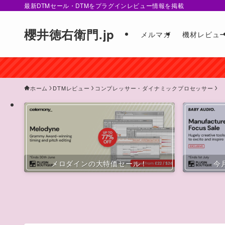
最新DTMセール・DTMをプラグインレビュー情報を掲載
櫻井徳右衛門.jp
メルマガ
機材レビュ
ホーム
DTMレビュー
コンプレッサー・ダイナミックプロセッサー
メロダインの大特価セール！
今