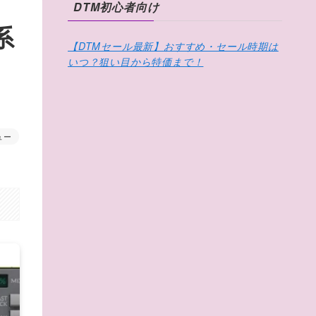
DTM初心者向け
系
【DTMセール最新】おすすめ・セール時期は
！
いつ？狙い目から特価まで！
ュー