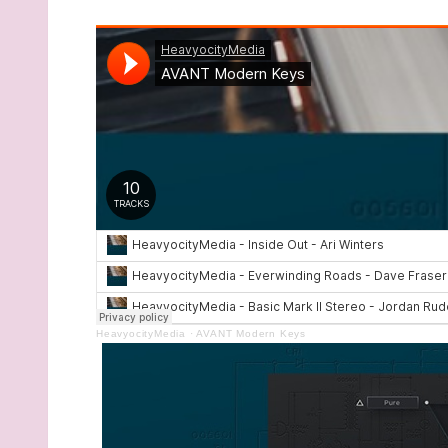
HeavyocityMedia
·
AVANT Modern Keys