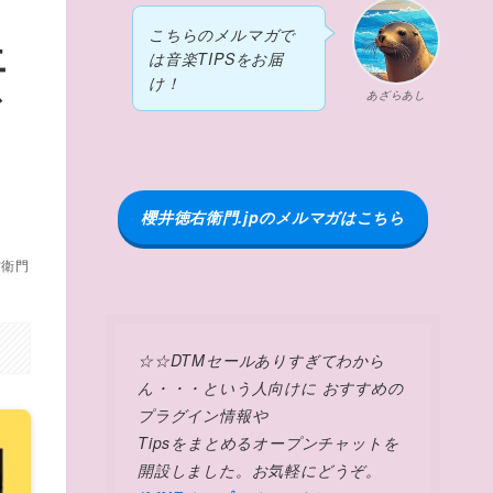
こちらのメルマガで
エ
は音楽TIPSをお届
け！
ア
あざらあし
櫻井徳右衛門.jpのメルマガはこちら
右衛門
☆☆DTMセールありすぎてわから
ん・・・という人向けに おすすめの
プラグイン情報や
Tipsをまとめるオープンチャットを
開設しました。お気軽にどうぞ。