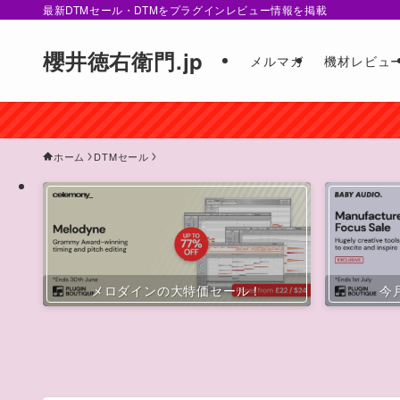
最新DTMセール・DTMをプラグインレビュー情報を掲載
櫻井徳右衛門.jp
メルマガ
機材レビュ
ホーム
DTMセール
メロダインの大特価セール！
今