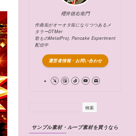
櫻井徳右衛門
作曲垢がオーオタ垢になりつつあるメ
タラーDTMer
歌ものMetalProj. Pancake Experiment
配信中
運営者情報・お問い合わせ
検索
サンプル素材・ループ素材を買うなら