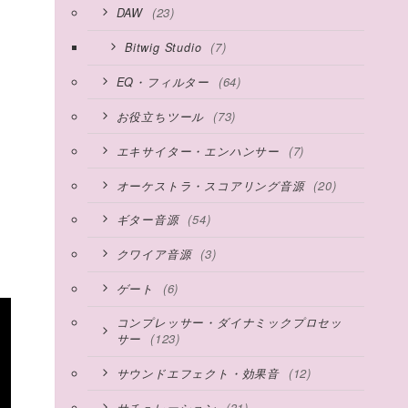
(23)
DAW
か
(7)
Bitwig Studio
(64)
EQ・フィルター
(73)
お役立ちツール
(7)
エキサイター・エンハンサー
(20)
オーケストラ・スコアリング音源
(54)
ギター音源
(3)
クワイア音源
(6)
ゲート
コンプレッサー・ダイナミックプロセッ
(123)
サー
(12)
サウンドエフェクト・効果音
(31)
サチュレーション