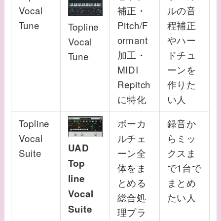
Vocal
補正・
ルの音
Tune
Pitch/F
程補正
Topline
ormant
やハー
Vocal
加工・
ドチュ
Tune
MIDI
ーンを
Repitch
作りた
に特化
い人
Topline
ボーカ
録音か
Vocal
ルチェ
らミッ
UAD
Suite
ーン全
クスま
Top
体をま
で1台で
line
とめる
まとめ
Vocal
総合処
たい人
Suite
理プラ