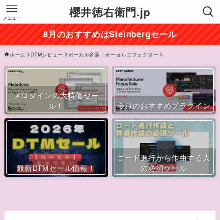
櫻井徳右衛門.jp
メニュー
8月のおすすめはSteinbergセール
ホーム
DTMレビュー
ボーカル音源・ボーカルエフェクター
メロダインの大特価セー
ル！
今月のおすすめプラグイン
コード進行から作曲する人
最新DTMセール情報！
の必須ツール