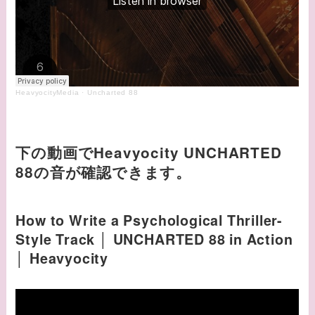
HeavyocityMedia
·
Uncharted 88
下の動画でHeavyocity UNCHARTED
88の音が確認できます。
How to Write a Psychological Thriller-
Style Track │ UNCHARTED 88 in Action
│ Heavyocity