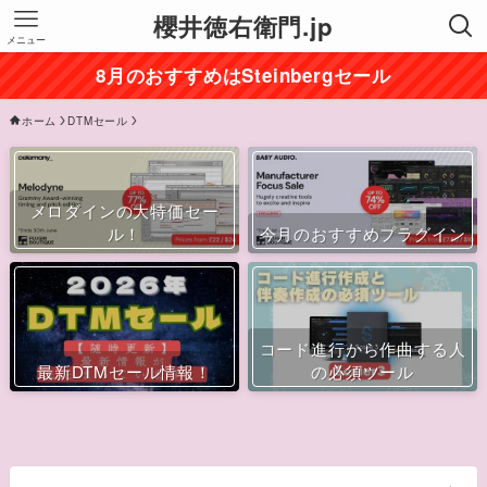
櫻井徳右衛門.jp
メニュー
8月のおすすめはSteinbergセール
ホーム
DTMセール
メロダインの大特価セー
ル！
今月のおすすめプラグイン
コード進行から作曲する人
最新DTMセール情報！
の必須ツール