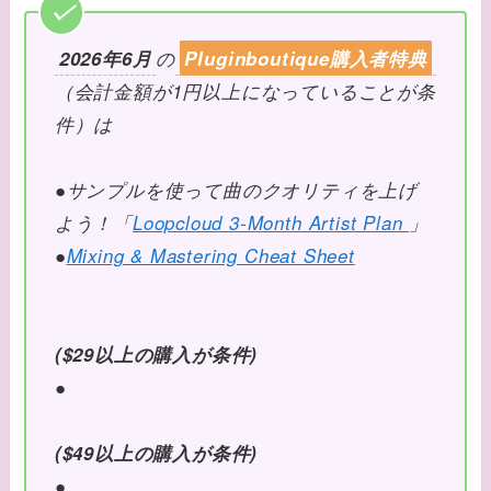
2026年6月
の
Pluginboutique購入者特典
（会計金額が1円以上になっていることが条
件）は
●サンプルを使って曲のクオリティを上げ
よう！「
Loopcloud 3-Month Artist Plan
」
●
Mixing & Mastering Cheat Sheet
($29以上の購入が条件)
●
($49以上の購入が条件)
●