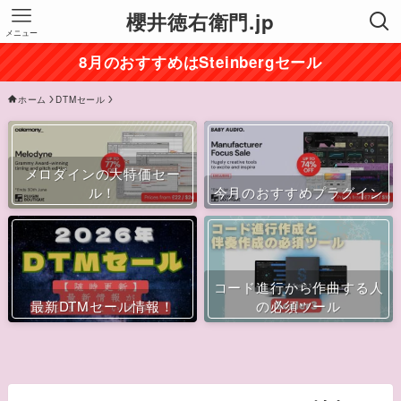
櫻井徳右衛門.jp
メニュー
8月のおすすめはSteinbergセール
ホーム
DTMセール
メロダインの大特価セー
ル！
今月のおすすめプラグイン
コード進行から作曲する人
最新DTMセール情報！
の必須ツール