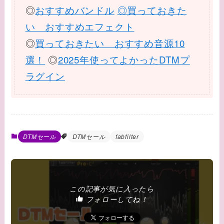
◎
おすすめバンドル
◎買っておきた
い おすすめエフェクト
◎
買っておきたい おすすめ音源10
選！
◎
2025年使ってよかったDTMプ
ラグイン
DTMセール
DTMセール
fabfilter
この記事が気に入ったら
フォローしてね！