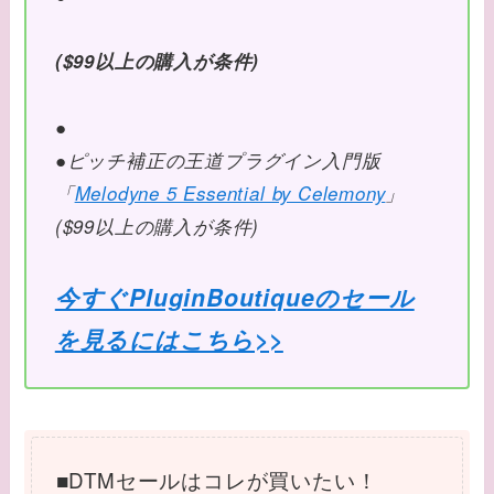
($99以上の購入が条件)
●
●ピッチ補正の王道プラグイン入門版
「
Melodyne 5 Essential by Celemony
」
($99以上の購入が条件)
今すぐPluginBoutiqueのセール
を見るにはこちら>>
■DTMセールはコレが買いたい！