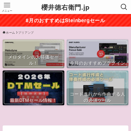
櫻井徳右衛門.jp
メニュー
8月のおすすめはSteinbergセール
ホーム
プリアンプ
メロダインの大特価セー
ル！
今月のおすすめプラグイン
コード進行から作曲する人
最新DTMセール情報！
の必須ツール